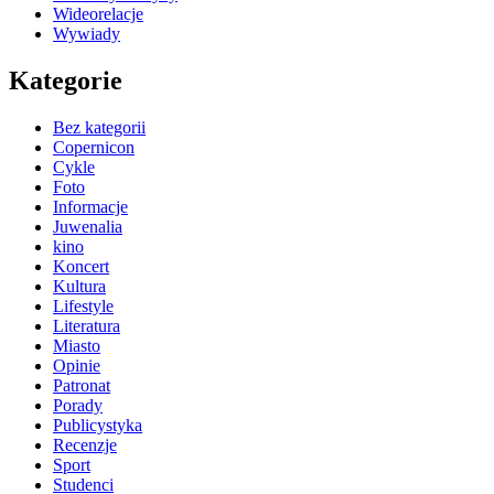
Wideorelacje
Wywiady
Kategorie
Bez kategorii
Copernicon
Cykle
Foto
Informacje
Juwenalia
kino
Koncert
Kultura
Lifestyle
Literatura
Miasto
Opinie
Patronat
Porady
Publicystyka
Recenzje
Sport
Studenci