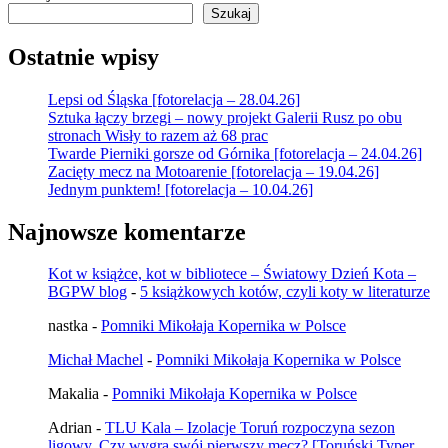
Szukaj
Ostatnie wpisy
Lepsi od Śląska [fotorelacja – 28.04.26]
Sztuka łączy brzegi – nowy projekt Galerii Rusz po obu
stronach Wisły to razem aż 68 prac
Twarde Pierniki gorsze od Górnika [fotorelacja – 24.04.26]
Zacięty mecz na Motoarenie [fotorelacja – 19.04.26]
Jednym punktem! [fotorelacja – 10.04.26]
Najnowsze komentarze
Kot w książce, kot w bibliotece – Światowy Dzień Kota –
BGPW blog
-
5 książkowych kotów, czyli koty w literaturze
nastka
-
Pomniki Mikołaja Kopernika w Polsce
Michał Machel
-
Pomniki Mikołaja Kopernika w Polsce
Makalia
-
Pomniki Mikołaja Kopernika w Polsce
Adrian
-
TLU Kala – Izolacje Toruń rozpoczyna sezon
ligowy. Czy wygra swój pierwszy mecz? [Toruński Typer