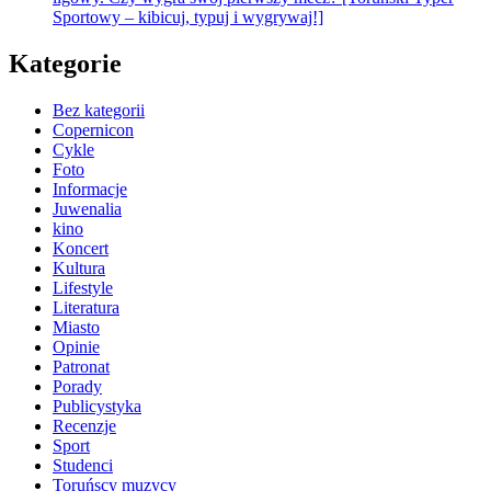
Sportowy – kibicuj, typuj i wygrywaj!]
Kategorie
Bez kategorii
Copernicon
Cykle
Foto
Informacje
Juwenalia
kino
Koncert
Kultura
Lifestyle
Literatura
Miasto
Opinie
Patronat
Porady
Publicystyka
Recenzje
Sport
Studenci
Toruńscy muzycy