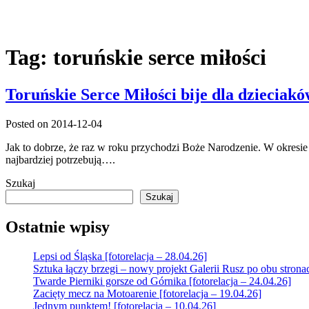
Tag:
toruńskie serce miłości
Toruńskie Serce Miłości bije dla dzieciakó
Posted on 2014-12-04
Jak to dobrze, że raz w roku przychodzi Boże Narodzenie. W okresie 
najbardziej potrzebują….
Szukaj
Szukaj
Ostatnie wpisy
Lepsi od Śląska [fotorelacja – 28.04.26]
Sztuka łączy brzegi – nowy projekt Galerii Rusz po obu strona
Twarde Pierniki gorsze od Górnika [fotorelacja – 24.04.26]
Zacięty mecz na Motoarenie [fotorelacja – 19.04.26]
Jednym punktem! [fotorelacja – 10.04.26]