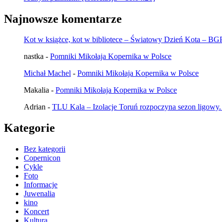
Najnowsze komentarze
Kot w książce, kot w bibliotece – Światowy Dzień Kota – B
nastka
-
Pomniki Mikołaja Kopernika w Polsce
Michał Machel
-
Pomniki Mikołaja Kopernika w Polsce
Makalia
-
Pomniki Mikołaja Kopernika w Polsce
Adrian
-
TLU Kala – Izolacje Toruń rozpoczyna sezon ligowy.
Kategorie
Bez kategorii
Copernicon
Cykle
Foto
Informacje
Juwenalia
kino
Koncert
Kultura