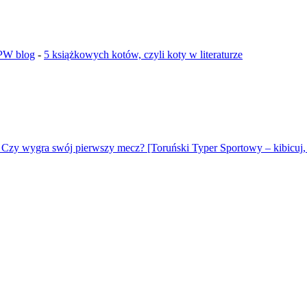
GPW blog
-
5 książkowych kotów, czyli koty w literaturze
 Czy wygra swój pierwszy mecz? [Toruński Typer Sportowy – kibicuj, 