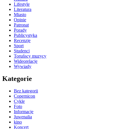
Lifestyle
Literatura
Miasto
Opinie
Patronat
Porady
Publicystyka
Recenzje
Sport
Studenci
Toruńscy muzycy
Wideorelacje
Wywiady
Kategorie
Bez kategorii
Copernicon
Cykle
Foto
Informacje
Juwenalia
kino
Koncert