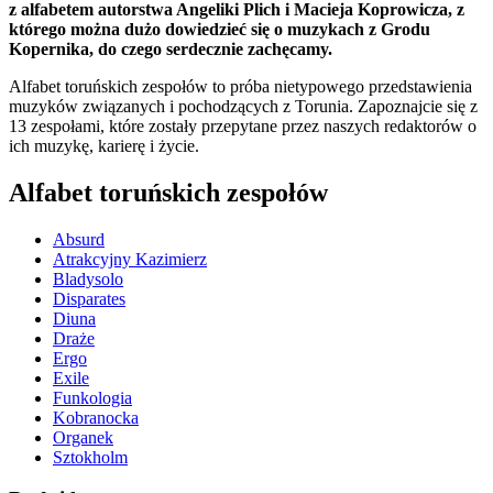
z alfabetem autorstwa Angeliki Plich i Macieja Koprowicza, z
którego można dużo dowiedzieć się o muzykach z Grodu
Kopernika, do czego serdecznie zachęcamy.
Alfabet toruńskich zespołów to próba nietypowego przedstawienia
muzyków związanych i pochodzących z Torunia. Zapoznajcie się z
13 zespołami, które zostały przepytane przez naszych redaktorów o
ich muzykę, karierę i życie.
Alfabet toruńskich zespołów
Absurd
Atrakcyjny Kazimierz
Bladysolo
Disparates
Diuna
Draże
Ergo
Exile
Funkologia
Kobranocka
Organek
Sztokholm