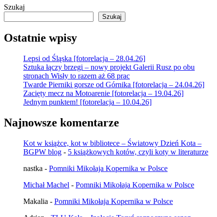
Szukaj
Szukaj
Ostatnie wpisy
Lepsi od Śląska [fotorelacja – 28.04.26]
Sztuka łączy brzegi – nowy projekt Galerii Rusz po obu
stronach Wisły to razem aż 68 prac
Twarde Pierniki gorsze od Górnika [fotorelacja – 24.04.26]
Zacięty mecz na Motoarenie [fotorelacja – 19.04.26]
Jednym punktem! [fotorelacja – 10.04.26]
Najnowsze komentarze
Kot w książce, kot w bibliotece – Światowy Dzień Kota –
BGPW blog
-
5 książkowych kotów, czyli koty w literaturze
nastka
-
Pomniki Mikołaja Kopernika w Polsce
Michał Machel
-
Pomniki Mikołaja Kopernika w Polsce
Makalia
-
Pomniki Mikołaja Kopernika w Polsce