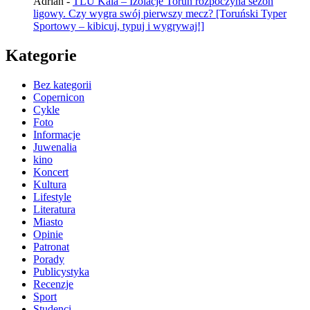
Adrian
-
TLU Kala – Izolacje Toruń rozpoczyna sezon
ligowy. Czy wygra swój pierwszy mecz? [Toruński Typer
Sportowy – kibicuj, typuj i wygrywaj!]
Kategorie
Bez kategorii
Copernicon
Cykle
Foto
Informacje
Juwenalia
kino
Koncert
Kultura
Lifestyle
Literatura
Miasto
Opinie
Patronat
Porady
Publicystyka
Recenzje
Sport
Studenci