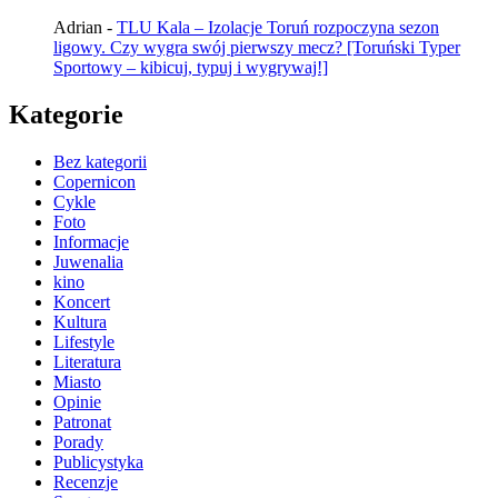
Adrian
-
TLU Kala – Izolacje Toruń rozpoczyna sezon
ligowy. Czy wygra swój pierwszy mecz? [Toruński Typer
Sportowy – kibicuj, typuj i wygrywaj!]
Kategorie
Bez kategorii
Copernicon
Cykle
Foto
Informacje
Juwenalia
kino
Koncert
Kultura
Lifestyle
Literatura
Miasto
Opinie
Patronat
Porady
Publicystyka
Recenzje