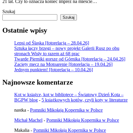
21 lat. Czy to oznacza koniec imprez na mieście…
Szukaj
Szukaj
Ostatnie wpisy
Lepsi od Śląska [fotorelacja – 28.04.26]
Sztuka łączy brzegi – nowy projekt Galerii Rusz po obu
stronach Wisły to razem aż 68 prac
Twarde Pierniki gorsze od Górnika [fotorelacja – 24.04.26]
Zacięty mecz na Motoarenie [fotorelacja – 19.04.26]
Jednym punktem! [fotorelacja – 10.04.26]
Najnowsze komentarze
Kot w książce, kot w bibliotece – Światowy Dzień Kota –
BGPW blog
-
5 książkowych kotów, czyli koty w literaturze
nastka
-
Pomniki Mikołaja Kopernika w Polsce
Michał Machel
-
Pomniki Mikołaja Kopernika w Polsce
Makalia
-
Pomniki Mikołaja Kopernika w Polsce