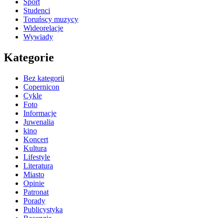
Sport
Studenci
Toruńscy muzycy
Wideorelacje
Wywiady
Kategorie
Bez kategorii
Copernicon
Cykle
Foto
Informacje
Juwenalia
kino
Koncert
Kultura
Lifestyle
Literatura
Miasto
Opinie
Patronat
Porady
Publicystyka