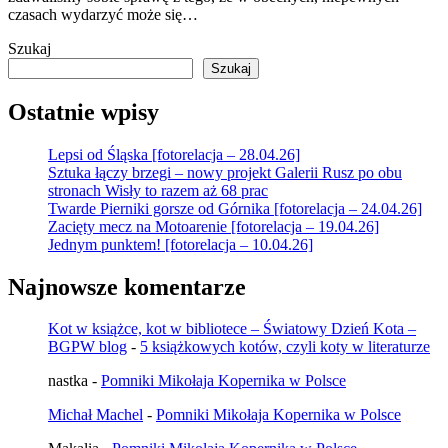
czasach wydarzyć może się…
Szukaj
Szukaj
Ostatnie wpisy
Lepsi od Śląska [fotorelacja – 28.04.26]
Sztuka łączy brzegi – nowy projekt Galerii Rusz po obu
stronach Wisły to razem aż 68 prac
Twarde Pierniki gorsze od Górnika [fotorelacja – 24.04.26]
Zacięty mecz na Motoarenie [fotorelacja – 19.04.26]
Jednym punktem! [fotorelacja – 10.04.26]
Najnowsze komentarze
Kot w książce, kot w bibliotece – Światowy Dzień Kota –
BGPW blog
-
5 książkowych kotów, czyli koty w literaturze
nastka
-
Pomniki Mikołaja Kopernika w Polsce
Michał Machel
-
Pomniki Mikołaja Kopernika w Polsce