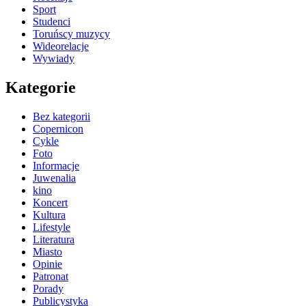
Sport
Studenci
Toruńscy muzycy
Wideorelacje
Wywiady
Kategorie
Bez kategorii
Copernicon
Cykle
Foto
Informacje
Juwenalia
kino
Koncert
Kultura
Lifestyle
Literatura
Miasto
Opinie
Patronat
Porady
Publicystyka