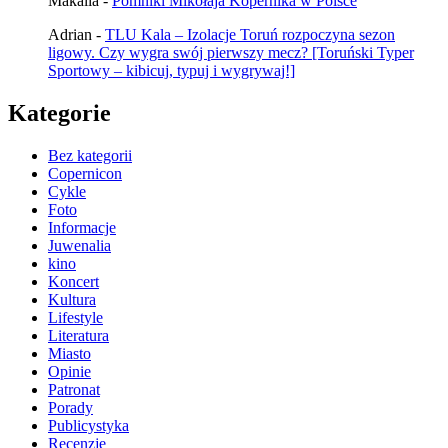
Makalia
-
Pomniki Mikołaja Kopernika w Polsce
Adrian
-
TLU Kala – Izolacje Toruń rozpoczyna sezon
ligowy. Czy wygra swój pierwszy mecz? [Toruński Typer
Sportowy – kibicuj, typuj i wygrywaj!]
Kategorie
Bez kategorii
Copernicon
Cykle
Foto
Informacje
Juwenalia
kino
Koncert
Kultura
Lifestyle
Literatura
Miasto
Opinie
Patronat
Porady
Publicystyka
Recenzje