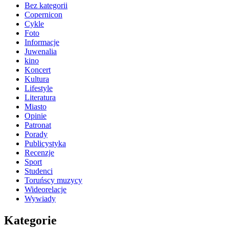
Bez kategorii
Copernicon
Cykle
Foto
Informacje
Juwenalia
kino
Koncert
Kultura
Lifestyle
Literatura
Miasto
Opinie
Patronat
Porady
Publicystyka
Recenzje
Sport
Studenci
Toruńscy muzycy
Wideorelacje
Wywiady
Kategorie