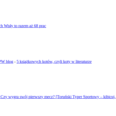
ch Wisły to razem aż 68 prac
GPW blog
-
5 książkowych kotów, czyli koty w literaturze
 Czy wygra swój pierwszy mecz? [Toruński Typer Sportowy – kibicuj, 