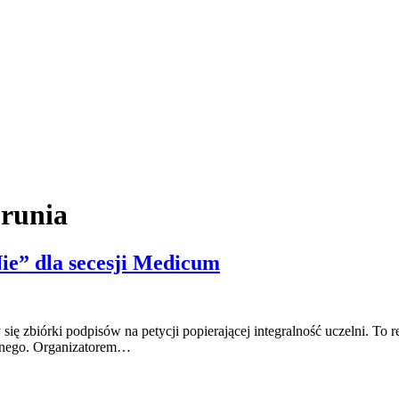
orunia
ie” dla secesji Medicum
ę zbiórki podpisów na petycji popierającej integralność uczelni. To
znego. Organizatorem…