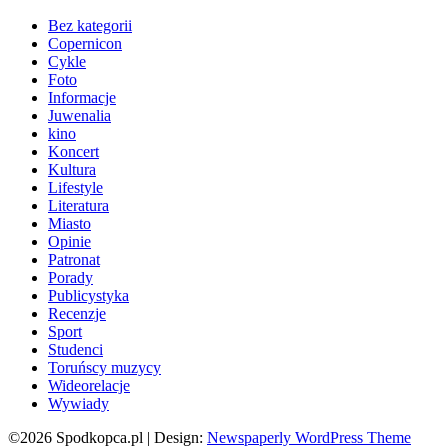
Bez kategorii
Copernicon
Cykle
Foto
Informacje
Juwenalia
kino
Koncert
Kultura
Lifestyle
Literatura
Miasto
Opinie
Patronat
Porady
Publicystyka
Recenzje
Sport
Studenci
Toruńscy muzycy
Wideorelacje
Wywiady
©2026 Spodkopca.pl
| Design:
Newspaperly WordPress Theme