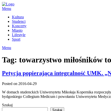
Skip
to
Menu
content
Kultura
Studenci
Koncerty
Miasto
Lifestyle
Sport
Menu
Tag:
towarzystwo miłośników t
Petycja popierająca integralność UMK. „N
Posted on 2016-04-29
W domach studenckich Uniwersytetu Mikołaja Kopernika rozpoczęły si
bydgoskiego Collegium Medicum i powołaniu Uniwersytetu Medyc
Szukaj
Szukaj