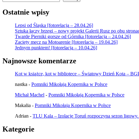
Ostatnie wpisy
Lepsi od Śląska [fotorelacja – 28.04.26]
Sztuka łączy brzegi – nowy projekt Galerii Rusz po obu strona
Twarde Pierniki gorsze od Górnika [fotorelacja – 24.04.26]
Zacięty mecz na Motoarenie [fotorelacja – 19.04.26]
Jednym punktem! [fotorelacja – 10.04.26]
Najnowsze komentarze
Kot w książce, kot w bibliotece – Światowy Dzień Kota – B
nastka
-
Pomniki Mikołaja Kopernika w Polsce
Michał Machel
-
Pomniki Mikołaja Kopernika w Polsce
Makalia
-
Pomniki Mikołaja Kopernika w Polsce
Adrian
-
TLU Kala – Izolacje Toruń rozpoczyna sezon ligowy.
Kategorie