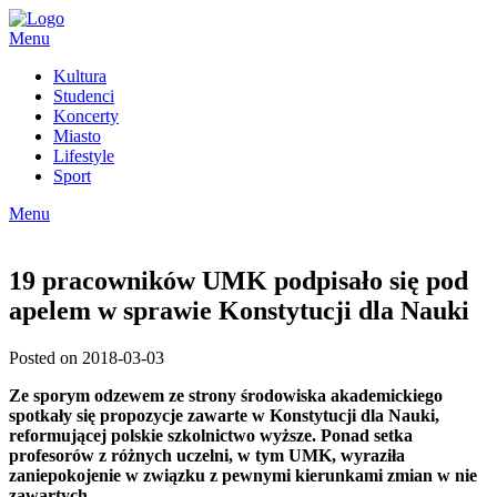
Skip
to
Menu
content
Kultura
Studenci
Koncerty
Miasto
Lifestyle
Sport
Menu
19 pracowników UMK podpisało się pod
apelem w sprawie Konstytucji dla Nauki
Posted on 2018-03-03
Ze sporym odzewem ze strony środowiska akademickiego
spotkały się propozycje zawarte w Konstytucji dla Nauki,
reformującej polskie szkolnictwo wyższe. Ponad setka
profesorów z różnych uczelni, w tym UMK, wyraziła
zaniepokojenie w związku z pewnymi kierunkami zmian w nie
zawartych.