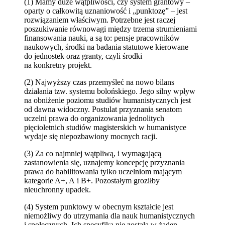
(1) Mamy duże wątpliwości, czy system grantowy –
oparty o całkowitą uznaniowość i „punktozę” – jest
rozwiązaniem właściwym. Potrzebne jest raczej
poszukiwanie równowagi między trzema strumieniami
finansowania nauki, a są to: pensje pracowników
naukowych, środki na badania statutowe kierowane
do jednostek oraz granty, czyli środki
na konkretny projekt.
(2) Najwyższy czas przemyśleć na nowo bilans
działania tzw. systemu bolońskiego. Jego silny wpływ
na obniżenie poziomu studiów humanistycznych jest
od dawna widoczny. Postulat przyznania senatom
uczelni prawa do organizowania jednolitych
pięcioletnich studiów magisterskich w humanistyce
wydaje się niepozbawiony mocnych racji.
(3) Za co najmniej wątpliwą, i wymagającą
zastanowienia się, uznajemy koncepcję przyznania
prawa do habilitowania tylko uczelniom mającym
kategorie A+, A i B+. Pozostałym groziłby
nieuchronny upadek.
(4) System punktowy w obecnym kształcie jest
niemożliwy do utrzymania dla nauk humanistycznych
i społecznych. Ich specyfika nie została w żaden