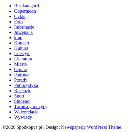
Bez kategorii
Copernicon
Cykle
Foto
Informacje
Juwenalia
kino
Koncert
Kultura
Lifestyle
Literatura
Miasto
Opinie
Patronat
Porady
Publicystyka
Recenzje
Sport
Studenci
Toruńscy muzycy
Wideorelacje
Wywiady
©2026 Spodkopca.pl
| Design:
Newspaperly WordPress Theme