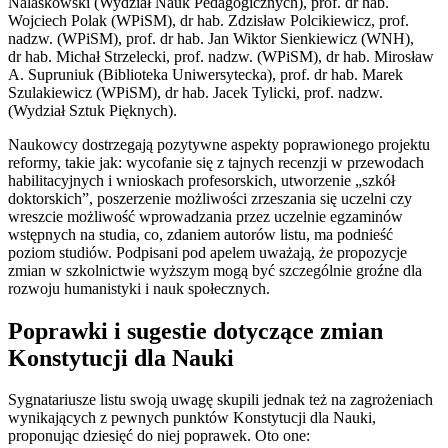
Nalaskowski (Wydział Nauk Pedagogicznych), prof. dr hab.
Wojciech Polak (WPiSM), dr hab. Zdzisław Polcikiewicz, prof.
nadzw. (WPiSM), prof. dr hab. Jan Wiktor Sienkiewicz (WNH),
dr hab. Michał Strzelecki, prof. nadzw. (WPiSM), dr hab. Mirosław
A. Supruniuk (Biblioteka Uniwersytecka), prof. dr hab. Marek
Szulakiewicz (WPiSM), dr hab. Jacek Tylicki, prof. nadzw.
(Wydział Sztuk Pięknych).
Naukowcy dostrzegają pozytywne aspekty poprawionego projektu
reformy, takie jak: wycofanie się z tajnych recenzji w przewodach
habilitacyjnych i wnioskach profesorskich, utworzenie „szkół
doktorskich”, poszerzenie możliwości zrzeszania się uczelni czy
wreszcie możliwość wprowadzania przez uczelnie egzaminów
wstępnych na studia, co, zdaniem autorów listu, ma podnieść
poziom studiów. Podpisani pod apelem uważają, że propozycje
zmian w szkolnictwie wyższym mogą być szczególnie groźne dla
rozwoju humanistyki i nauk społecznych.
Poprawki i sugestie dotyczące zmian
Konstytucji dla Nauki
Sygnatariusze listu swoją uwagę skupili jednak też na zagrożeniach
wynikających z pewnych punktów Konstytucji dla Nauki,
proponując dziesięć do niej poprawek. Oto one: