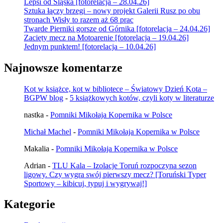
Lepsi od Śląska [fotorelacja – 28.04.26]
Sztuka łączy brzegi – nowy projekt Galerii Rusz po obu
stronach Wisły to razem aż 68 prac
Twarde Pierniki gorsze od Górnika [fotorelacja – 24.04.26]
Zacięty mecz na Motoarenie [fotorelacja – 19.04.26]
Jednym punktem! [fotorelacja – 10.04.26]
Najnowsze komentarze
Kot w książce, kot w bibliotece – Światowy Dzień Kota –
BGPW blog
-
5 książkowych kotów, czyli koty w literaturze
nastka
-
Pomniki Mikołaja Kopernika w Polsce
Michał Machel
-
Pomniki Mikołaja Kopernika w Polsce
Makalia
-
Pomniki Mikołaja Kopernika w Polsce
Adrian
-
TLU Kala – Izolacje Toruń rozpoczyna sezon
ligowy. Czy wygra swój pierwszy mecz? [Toruński Typer
Sportowy – kibicuj, typuj i wygrywaj!]
Kategorie