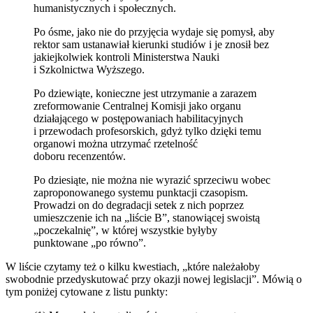
humanistycznych i społecznych.
Po ósme, jako nie do przyjęcia wydaje się pomysł, aby
rektor sam ustanawiał kierunki studiów i je znosił bez
jakiejkolwiek kontroli Ministerstwa Nauki
i Szkolnictwa Wyższego.
Po dziewiąte, konieczne jest utrzymanie a zarazem
zreformowanie Centralnej Komisji jako organu
działającego w postępowaniach habilitacyjnych
i przewodach profesorskich, gdyż tylko dzięki temu
organowi można utrzymać rzetelność
doboru recenzentów.
Po dziesiąte, nie można nie wyrazić sprzeciwu wobec
zaproponowanego systemu punktacji czasopism.
Prowadzi on do degradacji setek z nich poprzez
umieszczenie ich na „liście B”, stanowiącej swoistą
„poczekalnię”, w której wszystkie byłyby
punktowane „po równo”.
W liście czytamy też o kilku kwestiach, „które należałoby
swobodnie przedyskutować przy okazji nowej legislacji”. Mówią o
tym poniżej cytowane z listu punkty: