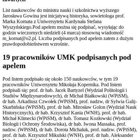
List naukowców do ministra nauki i szkolnictwa wyższego
Jarosława Gowina jest inicjatywą historyka, sowietologa prof.
Marka Kornata z Uniwersytetu Kardynała Stefana
Wyszyńskiego.Pod apelem można się podpisać, wysyłając do
godzin wieczornych niedzieli (4 marca) stosowną wiadomość
m_kornat@o2.pl. Liczba podpisanych pod apelem zatem z dużym
prawdopodobieństwem wzrośnie.
19 pracowników UMK podpisanych pod
apelem
Pod listem podpisało się około 150 naukowców, w tym 19
pracowników Uniwersytetu Mikołaja Kopernika. Pod listem
podpisali się: prof. dr hab. Jacek Bartyzel (Wydział Politologii i
Studiów Międzynarodowych), dr Michał Białkowski (WPiSM),
dr hab. Arkadiusz Czwołek (WPiSM), prof. nadzw, dr Sylwia Galij-
Skarbińska (WPiSM), prof. dr hab. Mirosław Golon (Wydział Nauk
Historycznych), dr hab. Krzysztof Kania (WNH), prof. dr hab.
Michał Klimecki (WPiSM), dr hab. Tomasz Kozłowski (Wydział
Biologii i Ochrony Środowiska), dr hab. Iwona Massaka, prof.
nadzw. (WPiSM), dr hab. Dorota Michaluk, prof. nadzw. (WPiSM),
prof. dr hab. Krzysztof Mikulski (WNH), prof. dr hab. Aleksander