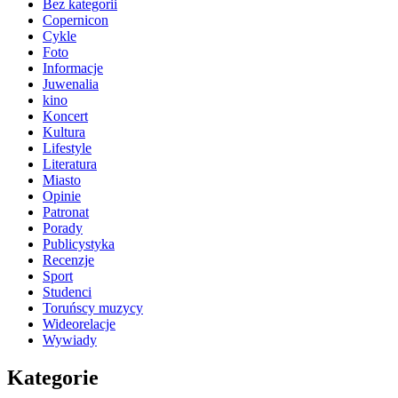
Bez kategorii
Copernicon
Cykle
Foto
Informacje
Juwenalia
kino
Koncert
Kultura
Lifestyle
Literatura
Miasto
Opinie
Patronat
Porady
Publicystyka
Recenzje
Sport
Studenci
Toruńscy muzycy
Wideorelacje
Wywiady
Kategorie