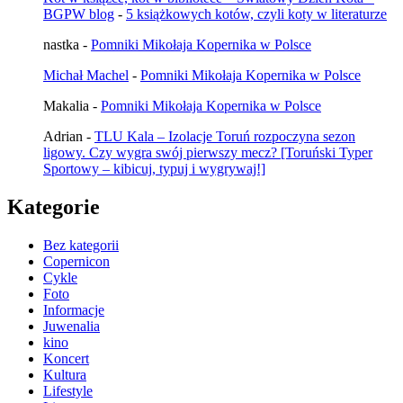
BGPW blog
-
5 książkowych kotów, czyli koty w literaturze
nastka
-
Pomniki Mikołaja Kopernika w Polsce
Michał Machel
-
Pomniki Mikołaja Kopernika w Polsce
Makalia
-
Pomniki Mikołaja Kopernika w Polsce
Adrian
-
TLU Kala – Izolacje Toruń rozpoczyna sezon
ligowy. Czy wygra swój pierwszy mecz? [Toruński Typer
Sportowy – kibicuj, typuj i wygrywaj!]
Kategorie
Bez kategorii
Copernicon
Cykle
Foto
Informacje
Juwenalia
kino
Koncert
Kultura
Lifestyle