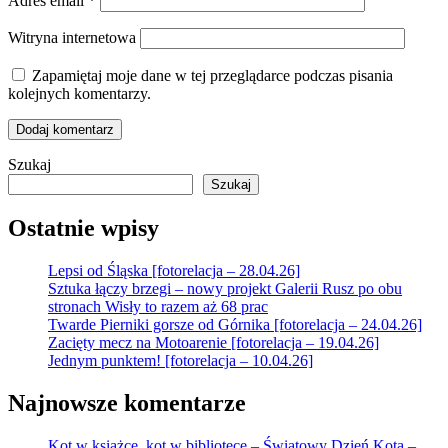
Adres email
*
Witryna internetowa
Zapamiętaj moje dane w tej przeglądarce podczas pisania
kolejnych komentarzy.
Szukaj
Szukaj
Ostatnie wpisy
Lepsi od Śląska [fotorelacja – 28.04.26]
Sztuka łączy brzegi – nowy projekt Galerii Rusz po obu
stronach Wisły to razem aż 68 prac
Twarde Pierniki gorsze od Górnika [fotorelacja – 24.04.26]
Zacięty mecz na Motoarenie [fotorelacja – 19.04.26]
Jednym punktem! [fotorelacja – 10.04.26]
Najnowsze komentarze
Kot w książce, kot w bibliotece – Światowy Dzień Kota –