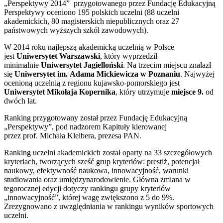
„Perspektywy 2014” przygotowanego przez Fundację Edukacyjną
Perspektywy oceniono 195 polskich uczelni (88 uczelni
akademickich, 80 magisterskich niepublicznych oraz 27
państwowych wyższych szkół zawodowych).
W 2014 roku najlepszą akademicką uczelnią w Polsce
jest
Uniwersytet Warszawski
, który wyprzedził
minimalnie
Uniwersytet Jagielloński
. Na trzecim miejscu znalazł
się
Uniwersytet im. Adama Mickiewicza
w Poznaniu
. Najwyżej
ocenioną uczelnią z regionu kujawsko-pomorskiego jest
Uniwersytet Mikołaja Kopernika
, który utrzymuje
miejsce 9.
od
dwóch lat.
Ranking przygotowany został przez Fundację Edukacyjną
„Perspektywy”, pod nadzorem Kapituły kierowanej
przez prof. Michała Kleibera, prezesa PAN.
Ranking uczelni akademickich został oparty na 33 szczegółowych
kryteriach, tworzących sześć grup kryteriów: prestiż, potencjał
naukowy, efektywność naukowa, innowacyjność, warunki
studiowania oraz umiędzynarodowienie. Główna zmiana w
tegorocznej edycji dotyczy rankingu grupy kryteriów
„innowacyjność”, której wagę zwiększono z 5 do 9%.
Zrezygnowano z uwzględniania w rankingu wyników sportowych
uczelni.