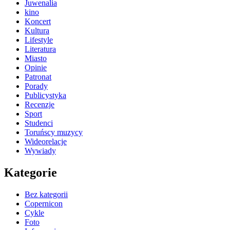
Juwenalia
kino
Koncert
Kultura
Lifestyle
Literatura
Miasto
Opinie
Patronat
Porady
Publicystyka
Recenzje
Sport
Studenci
Toruńscy muzycy
Wideorelacje
Wywiady
Kategorie
Bez kategorii
Copernicon
Cykle
Foto