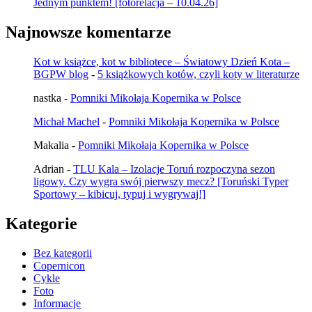
Jednym punktem! [fotorelacja – 10.04.26]
Najnowsze komentarze
Kot w książce, kot w bibliotece – Światowy Dzień Kota –
BGPW blog
-
5 książkowych kotów, czyli koty w literaturze
nastka
-
Pomniki Mikołaja Kopernika w Polsce
Michał Machel
-
Pomniki Mikołaja Kopernika w Polsce
Makalia
-
Pomniki Mikołaja Kopernika w Polsce
Adrian
-
TLU Kala – Izolacje Toruń rozpoczyna sezon
ligowy. Czy wygra swój pierwszy mecz? [Toruński Typer
Sportowy – kibicuj, typuj i wygrywaj!]
Kategorie
Bez kategorii
Copernicon
Cykle
Foto
Informacje