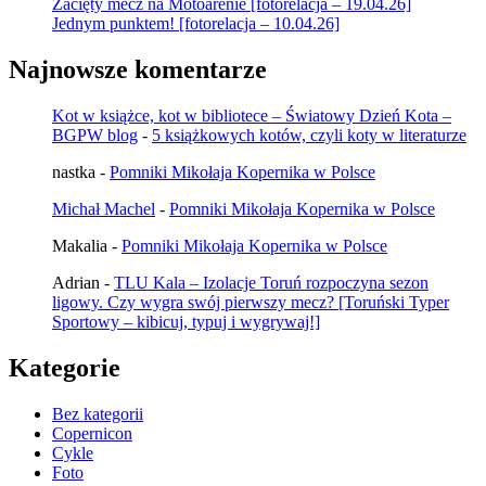
Zacięty mecz na Motoarenie [fotorelacja – 19.04.26]
Jednym punktem! [fotorelacja – 10.04.26]
Najnowsze komentarze
Kot w książce, kot w bibliotece – Światowy Dzień Kota –
BGPW blog
-
5 książkowych kotów, czyli koty w literaturze
nastka
-
Pomniki Mikołaja Kopernika w Polsce
Michał Machel
-
Pomniki Mikołaja Kopernika w Polsce
Makalia
-
Pomniki Mikołaja Kopernika w Polsce
Adrian
-
TLU Kala – Izolacje Toruń rozpoczyna sezon
ligowy. Czy wygra swój pierwszy mecz? [Toruński Typer
Sportowy – kibicuj, typuj i wygrywaj!]
Kategorie
Bez kategorii
Copernicon
Cykle
Foto