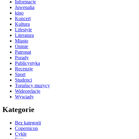
Informacje
Juwenalia
kino
Koncert
Kultura
Lifestyle
Literatura
Miasto
Opinie
Patronat
Porady
Publicystyka
Recenzje
Sport
Studenci
Toruńscy muzycy
Wideorelacje
Wywiady
Kategorie
Bez kategorii
Copernicon
Cykle