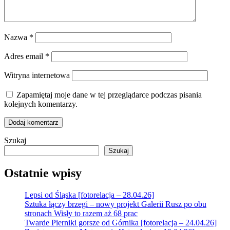
Nazwa
*
Adres email
*
Witryna internetowa
Zapamiętaj moje dane w tej przeglądarce podczas pisania
kolejnych komentarzy.
Szukaj
Szukaj
Ostatnie wpisy
Lepsi od Śląska [fotorelacja – 28.04.26]
Sztuka łączy brzegi – nowy projekt Galerii Rusz po obu
stronach Wisły to razem aż 68 prac
Twarde Pierniki gorsze od Górnika [fotorelacja – 24.04.26]