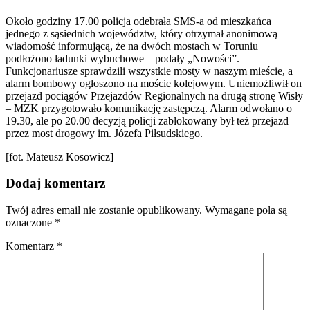
Około godziny 17.00 policja odebrała SMS-a od mieszkańca
jednego z sąsiednich województw, który otrzymał anonimową
wiadomość informującą, że na dwóch mostach w Toruniu
podłożono ładunki wybuchowe – podały „Nowości”.
Funkcjonariusze sprawdzili wszystkie mosty w naszym mieście, a
alarm bombowy ogłoszono na moście kolejowym. Uniemożliwił on
przejazd pociągów Przejazdów Regionalnych na drugą stronę Wisły
– MZK przygotowało komunikację zastępczą. Alarm odwołano o
19.30, ale po 20.00 decyzją policji zablokowany był też przejazd
przez most drogowy im. Józefa Piłsudskiego.
[fot. Mateusz Kosowicz]
Dodaj komentarz
Twój adres email nie zostanie opublikowany.
Wymagane pola są
oznaczone
*
Komentarz
*