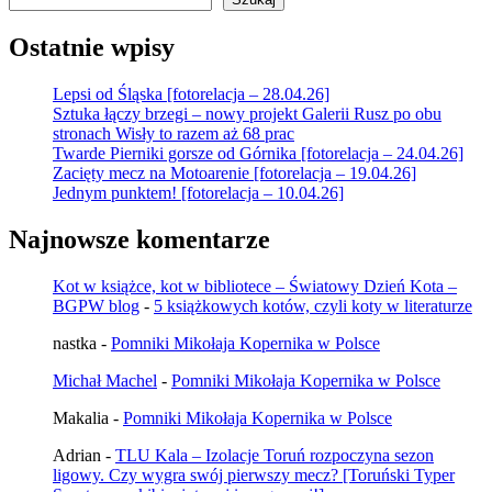
Ostatnie wpisy
Lepsi od Śląska [fotorelacja – 28.04.26]
Sztuka łączy brzegi – nowy projekt Galerii Rusz po obu
stronach Wisły to razem aż 68 prac
Twarde Pierniki gorsze od Górnika [fotorelacja – 24.04.26]
Zacięty mecz na Motoarenie [fotorelacja – 19.04.26]
Jednym punktem! [fotorelacja – 10.04.26]
Najnowsze komentarze
Kot w książce, kot w bibliotece – Światowy Dzień Kota –
BGPW blog
-
5 książkowych kotów, czyli koty w literaturze
nastka
-
Pomniki Mikołaja Kopernika w Polsce
Michał Machel
-
Pomniki Mikołaja Kopernika w Polsce
Makalia
-
Pomniki Mikołaja Kopernika w Polsce
Adrian
-
TLU Kala – Izolacje Toruń rozpoczyna sezon
ligowy. Czy wygra swój pierwszy mecz? [Toruński Typer