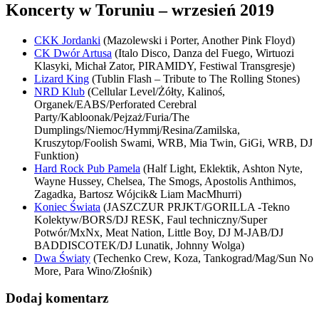
Koncerty w Toruniu – wrzesień 2019
CKK Jordanki
(Mazolewski i Porter, Another Pink Floyd)
CK Dwór Artusa
(Italo Disco, Danza del Fuego, Wirtuozi
Klasyki, Michał Zator, PIRAMIDY, Festiwal Transgresje)
Lizard King
(Tublin Flash – Tribute to The Rolling Stones)
NRD Klub
(Cellular Level/Żółty, Kalinoś,
Organek/EABS/Perforated Cerebral
Party/Kabloonak/Pejzaż/Furia/The
Dumplings/Niemoc/Hymmj/Resina/Zamilska,
Kruszytop/Foolish Swami, WRB, Mia Twin, GiGi, WRB, DJ
Funktion)
Hard Rock Pub Pamela
(Half Light, Eklektik, Ashton Nyte,
Wayne Hussey, Chelsea, The Smogs, Apostolis Anthimos,
Zagadka, Bartosz Wójcik& Liam MacMhurri)
Koniec Świata
(JASZCZUR PRJKT/GORILLA -Tekno
Kolektyw/BORS/DJ RESK, Faul techniczny/Super
Potwór/MxNx, Meat Nation, Little Boy, DJ M-JAB/DJ
BADDISCOTEK/DJ Lunatik, Johnny Wolga)
Dwa Światy
(Techenko Crew, Koza, Tankograd/Mag/Sun No
More, Para Wino/Złośnik)
Dodaj komentarz