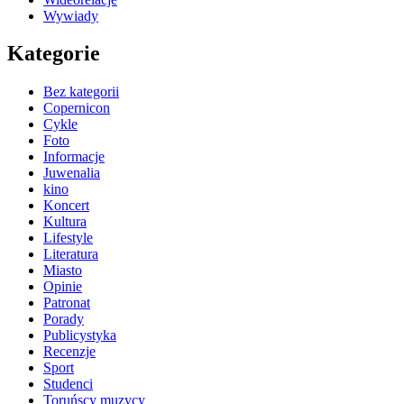
Wywiady
Kategorie
Bez kategorii
Copernicon
Cykle
Foto
Informacje
Juwenalia
kino
Koncert
Kultura
Lifestyle
Literatura
Miasto
Opinie
Patronat
Porady
Publicystyka
Recenzje
Sport
Studenci
Toruńscy muzycy