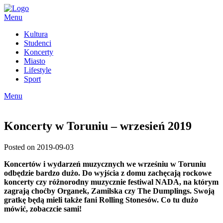
Skip
to
Menu
content
Kultura
Studenci
Koncerty
Miasto
Lifestyle
Sport
Menu
Koncerty w Toruniu – wrzesień 2019
Posted on 2019-09-03
Koncertów i wydarzeń muzycznych we wrześniu w Toruniu
odbędzie bardzo dużo. Do wyjścia z domu zachęcają rockowe
koncerty czy różnorodny muzycznie festiwal NADA, na którym
zagrają choćby Organek, Zamilska czy The Dumplings. Swoją
gratkę będą mieli także fani Rolling Stonesów. Co tu dużo
mówić, zobaczcie sami!