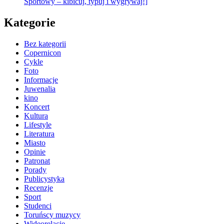
Sportowy – kibicuj, typuj i wygrywaj!]
Kategorie
Bez kategorii
Copernicon
Cykle
Foto
Informacje
Juwenalia
kino
Koncert
Kultura
Lifestyle
Literatura
Miasto
Opinie
Patronat
Porady
Publicystyka
Recenzje
Sport
Studenci
Toruńscy muzycy
Wideorelacje